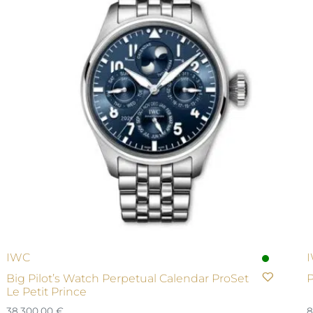
IWC
Big Pilot’s Watch Perpetual Calendar ProSet
P
Le Petit Prince
38.300,00
€
8