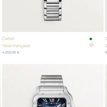
Cartier
C
Tank Française
S
4.350,00
€
9