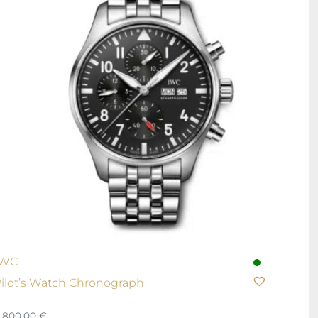
IWC
ilot’s Watch Chronograph
.800,00
€