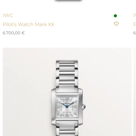
IWC
Pilot’s Watch Mark XX
P
6.700,00
€
6