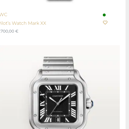
IWC
ilot’s Watch Mark XX
.700,00
€