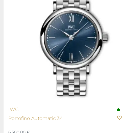
IWC
Portofino Automatic 34
6.500,00
€