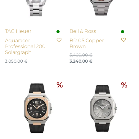
TAG Heuer
Bell & Ross
Aquaracer
BR 05 Copper
Professional 200
Brown
Solargraph
5.400,00
€
Ursprünglicher
Aktueller
3.050,00
€
3.240,00
€
Preis
Preis
war:
ist:
5.400,00 €
3.240,00 €.
%
%