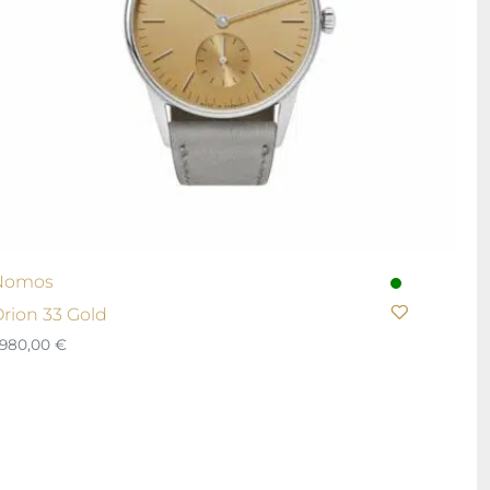
Nomos
rion 33 Gold
.980,00
€