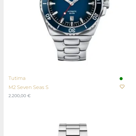
Tutima
M2 Seven Seas S
2.200,00
€