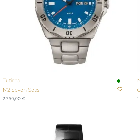
Tutima
M2 Seven Seas
O
2.250,00
€
1