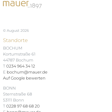
© August 2026
Standorte
BOCHUM
Kortumstraße 61
44787 Bochum
T
0234 964 34 12
E
bochum@mauer.de
Auf Google bewerten
BONN
Sternstraße 68
53111 Bonn
T
0228 97 68 68 20