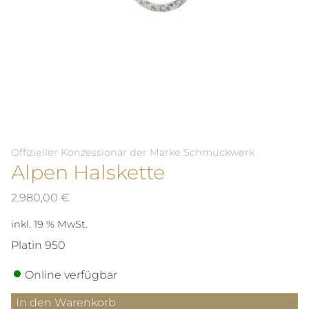
Offizieller Konzessionär der Marke Schmuckwerk
Alpen Halskette
2.980,00
€
inkl. 19 % MwSt.
Platin 950
Online verfügbar
Alpen
In den Warenkorb