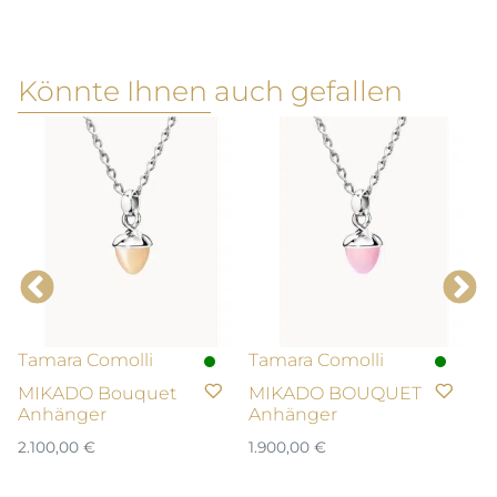
Könnte Ihnen auch gefallen
Tamara Comolli
Tamara Comolli
T
MIKADO Bouquet
MIKADO BOUQUET
A
Anhänger
Anhänger
A
2.100,00
€
1.900,00
€
39