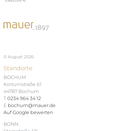
3.820,00
€
© August 2026
Standorte
BOCHUM
Kortumstraße 61
44787 Bochum
T
0234 964 34 12
E
bochum@mauer.de
Auf Google bewerten
BONN