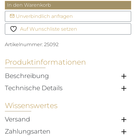
Aquis
In den Warenkorb
Date
Unverbindlich anfragen
Menge
Auf Wunschliste setzen
Artikelnummer:
25092
Produktinformationen
Beschreibung
Technische Details
Wissenswertes
Versand
Zahlungsarten