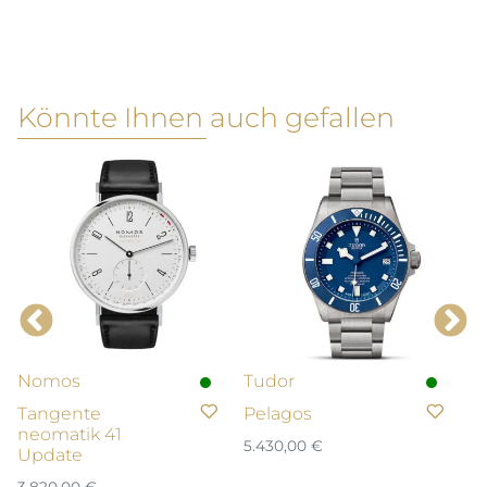
Könnte Ihnen auch gefallen
Nomos
Tudor
L
Tangente
Pelagos
D
neomatik 41
5.430,00
€
4.
Update