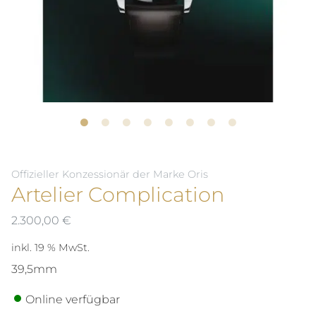
Offizieller Konzessionär der Marke Oris
Artelier Complication
2.300,00
€
inkl. 19 % MwSt.
39,5mm
Online verfügbar