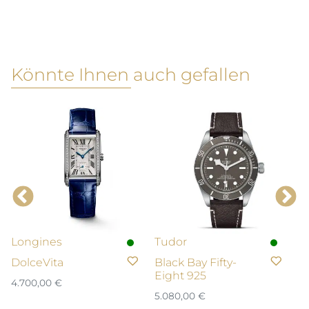
Könnte Ihnen auch gefallen
Longines
Tudor
L
DolceVita
Black Bay Fifty-
R
Eight 925
4.700,00
€
2.
5.080,00
€