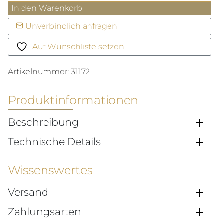
Artelier
In den Warenkorb
Complication
Unverbindlich anfragen
Menge
Auf Wunschliste setzen
Artikelnummer:
31172
Produktinformationen
Beschreibung
Technische Details
Wissenswertes
Versand
Zahlungsarten