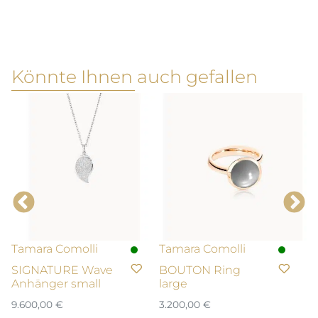
Könnte Ihnen auch gefallen
Tamara Comolli
Tamara Comolli
T
SIGNATURE Wave
BOUTON Ring
M
Anhänger small
large
A
9.600,00
€
3.200,00
€
1.