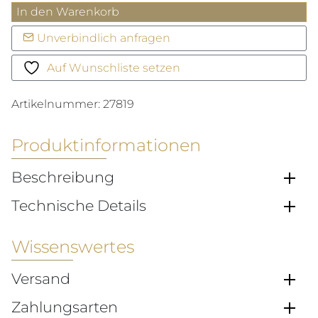
Belcher
In den Warenkorb
Kette
Unverbindlich anfragen
Menge
Auf Wunschliste setzen
Artikelnummer:
27819
Produktinformationen
Beschreibung
Technische Details
Wissenswertes
Versand
Zahlungsarten