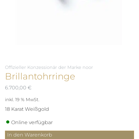
Offizieller Konzessionär der Marke noor
Brillantohrringe
6.700,00
€
inkl. 19 % MwSt.
18 Karat Weißgold
Online verfügbar
Brillantohrringe
In den Warenkorb