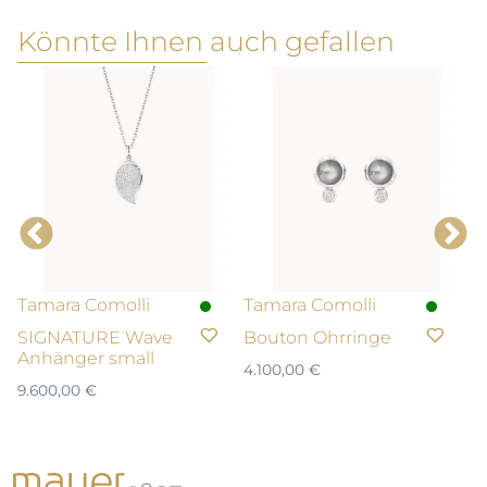
Könnte Ihnen auch gefallen
Tamara Comolli
Tamara Comolli
T
SIGNATURE Wave
Bouton Ohrringe
A
Anhänger small
A
4.100,00
€
9.600,00
€
39