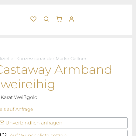
fizieller Konzessionär der Marke Gellner
Castaway Armband
zweireihig
 Karat Weißgold
eis auf Anfrage
Unverbindlich anfragen
Auf Wunschliste setzen