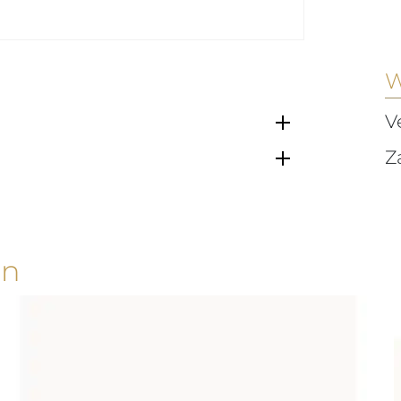
W
V
Z
en