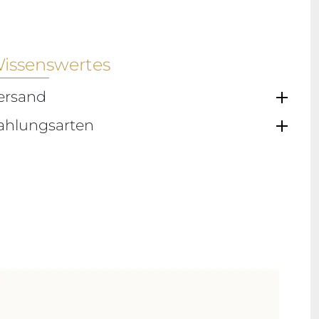
issenswertes
ersand
ahlungsarten