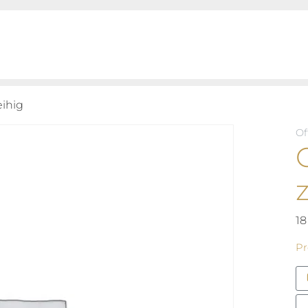
ihig
Of
18
Pr