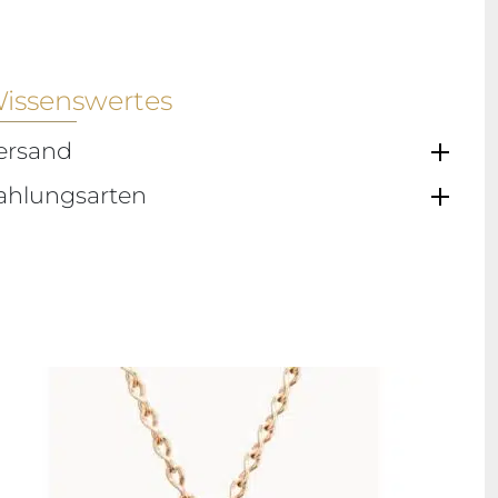
issenswertes
ersand
ahlungsarten