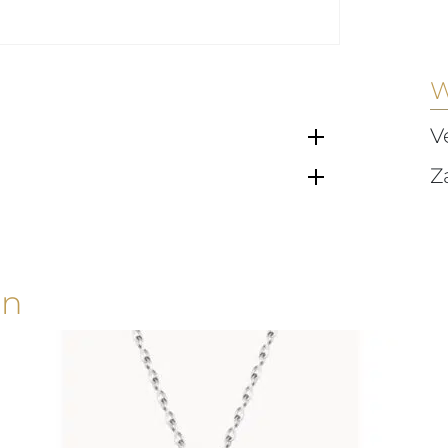
W
V
Z
en