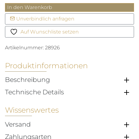
Desert
In den Warenkorb
Rose
Unverbindlich anfragen
Ring
Menge
Auf Wunschliste setzen
Artikelnummer:
28926
Produktinformationen
Beschreibung
Technische Details
Wissenswertes
Versand
Zahlungsarten