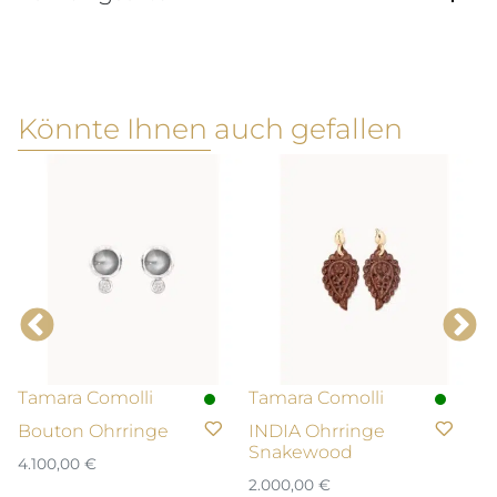
Könnte Ihnen auch gefallen
Tamara Comolli
Tamara Comolli
T
Bouton Ohrringe
INDIA Ohrringe
B
Snakewood
4.100,00
€
1.
2.000,00
€