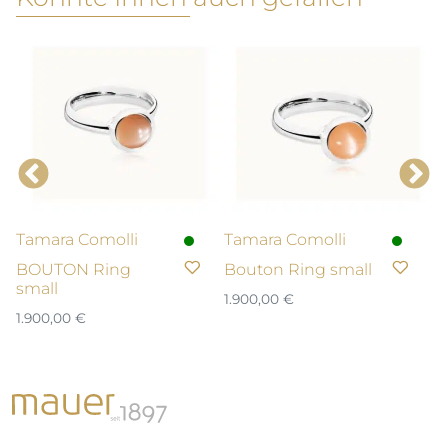
Tamara Comolli
Tamara Comolli
T
BOUTON Ring
Bouton Ring small
S
small
A
1.900,00
€
1.900,00
€
9.