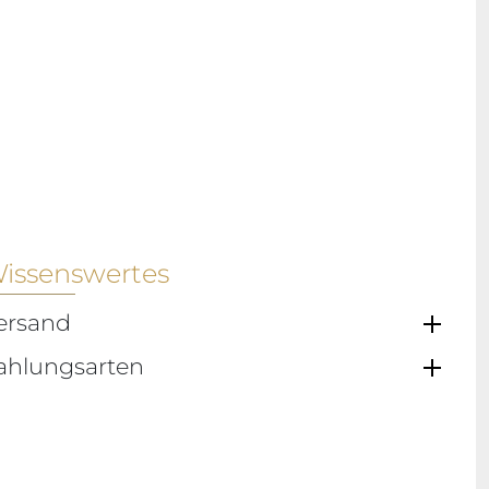
issenswertes
ersand
ahlungsarten