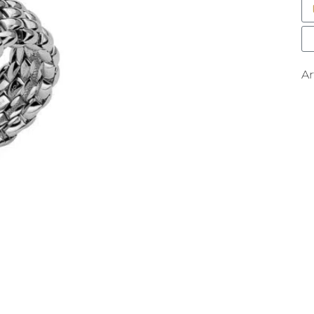
Es
M
A