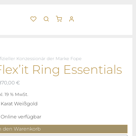
fizieller Konzessionär der Marke Fope
Flex’it Ring Essentials
870,00
€
kl. 19 % MwSt.
 Karat Weißgold
Online verfügbar
ex'it
n den Warenkorb
ing