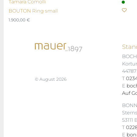
Tamara Comolli
BOUTON Ring small
1.900,00
€
Stan
BOC
Kortu
4478
T
0234
© August 2026
E
boc
Auf G
BON
Stern
53111
T
0228
E
bon