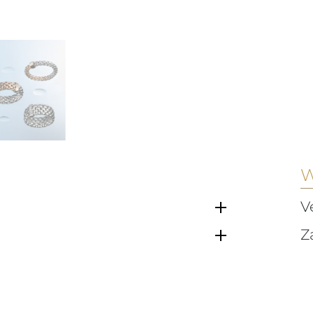
W
V
Z