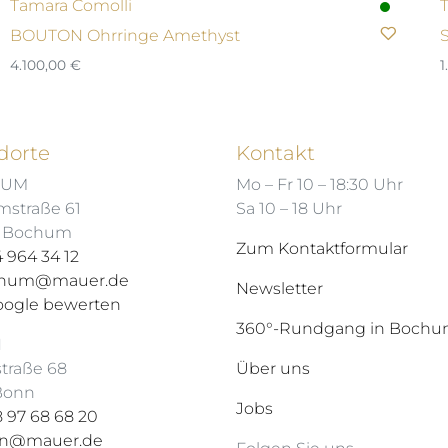
Tamara Comolli
BOUTON Ohrringe Amethyst
4.100,00
€
1
dorte
Kontakt
HUM
Mo – Fr 10 – 18:30 Uhr
mstraße 61
Sa 10 – 18 Uhr
7 Bochum
Zum Kontaktformular
 964 34 12
hum@mauer.de
Newsletter
oogle bewerten
360°-Rundgang in Boch
N
straße 68
Über uns
 Bonn
Jobs
 97 68 68 20
n@mauer.de