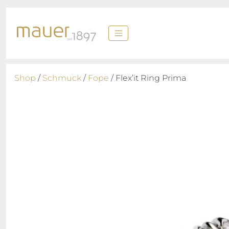
Shop
/
Schmuck
/
Fope
/ Flex’it Ring Prima