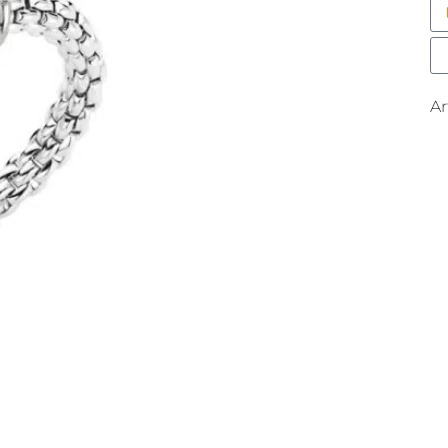
Pr
M
A