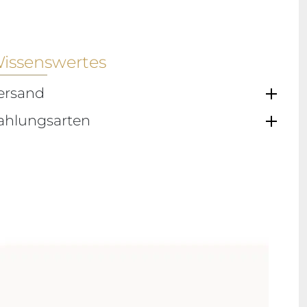
issenswertes
ersand
ahlungsarten