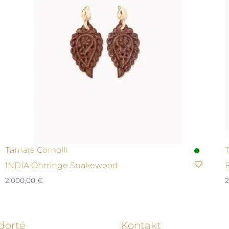
Tamara Comolli
INDIA Ohrringe Snakewood
2.000,00
€
2
dorte
Kontakt