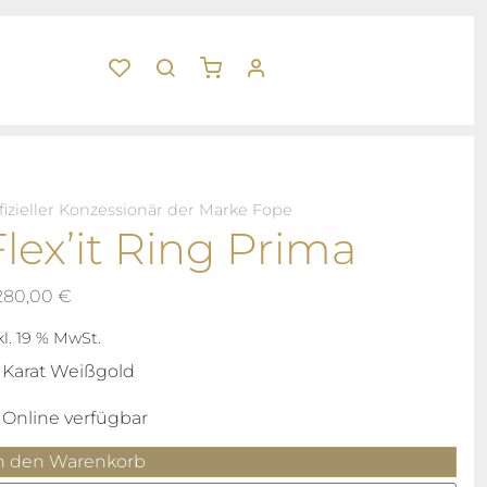
fizieller Konzessionär der Marke Fope
Flex’it Ring Prima
280,00
€
kl. 19 % MwSt.
 Karat Weißgold
Online verfügbar
ex'it
n den Warenkorb
ing