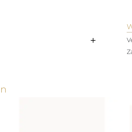
W
V
Z
en