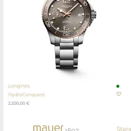
Longines
HydroConquest
2.200,00
€
Stan