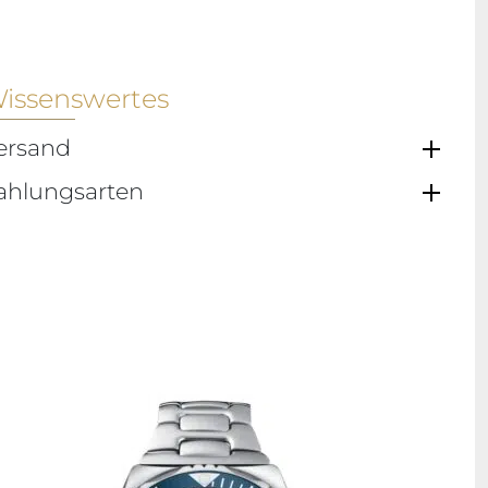
issenswertes
ersand
ahlungsarten