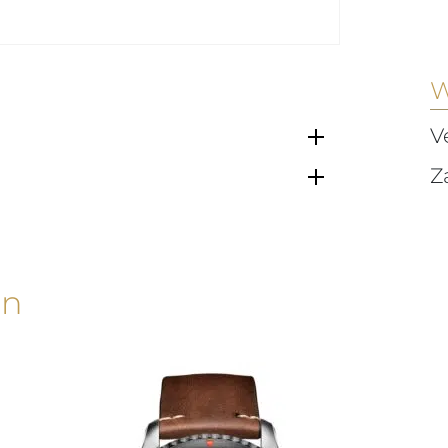
W
V
Z
en