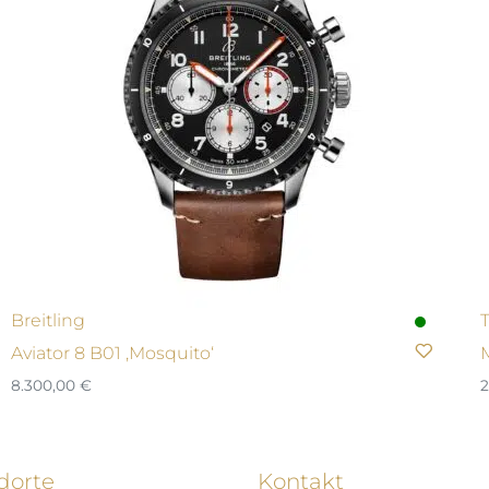
Breitling
Aviator 8 B01 ‚Mosquito‘
8.300,00
€
2
dorte
Kontakt