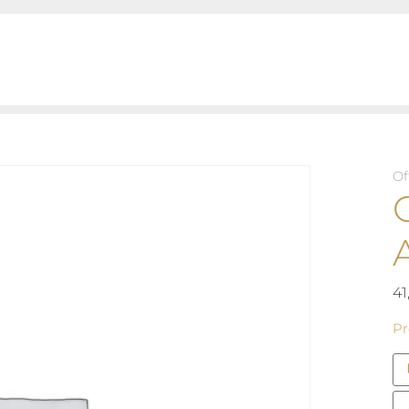
Of
4
Pr