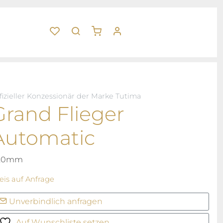
fizieller Konzessionär der Marke Tutima
Grand Flieger
Automatic
1,0mm
eis auf Anfrage
Unverbindlich anfragen
Auf Wunschliste setzen