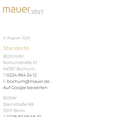
© August 2026
Standorte
BOCHUM
Kortumstraße 61
44787 Bochum
T
0234 964 34 12
E
bochum@mauer.de
Auf Google bewerten
BONN
Sternstraße 68
53111 Bonn
T
0228 97 68 68 20