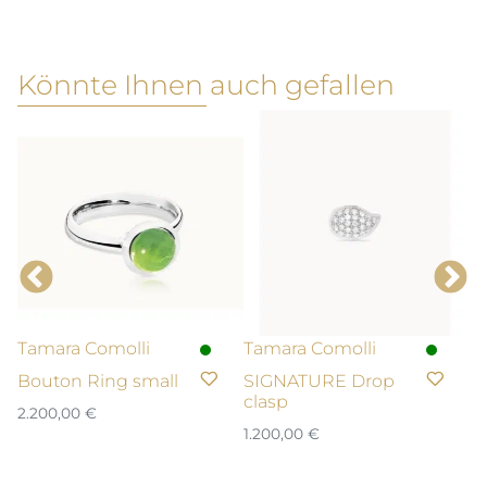
Könnte Ihnen auch gefallen
Tamara Comolli
Tamara Comolli
T
Bouton Ring small
SIGNATURE Drop
Bo
clasp
R
2.200,00
€
1.200,00
€
2.