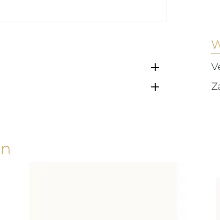
W
V
Z
en