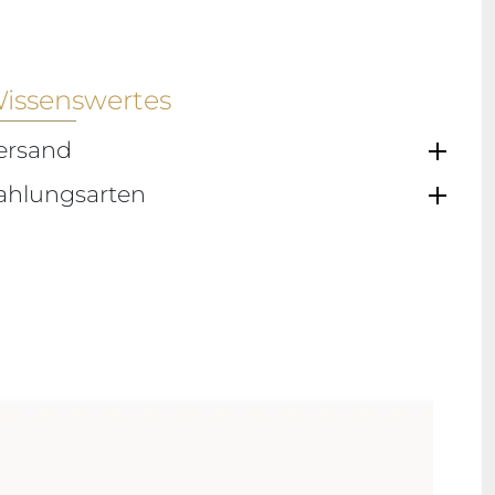
issenswertes
ersand
ahlungsarten