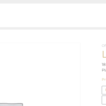
Of
18
Pl
Pr