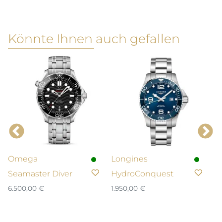
Könnte Ihnen auch gefallen
Omega
Longines
N
Seamaster Diver
HydroConquest
T
n
6.500,00
€
1.950,00
€
p
3.