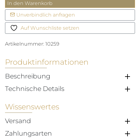
MIKADO
In den Warenkorb
Bouquet
Unverbindlich anfragen
Anhänger
Menge
Auf Wunschliste setzen
Artikelnummer:
10259
Produktinformationen
Beschreibung
Technische Details
Wissenswertes
Versand
Zahlungsarten