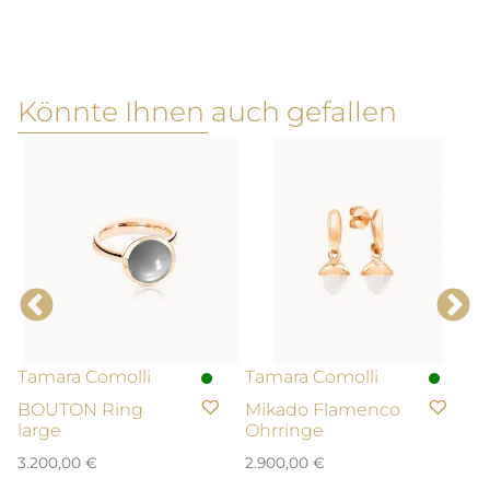
Könnte Ihnen auch gefallen
Tamara Comolli
Tamara Comolli
T
BOUTON Ring
Mikado Flamenco
B
large
Ohrringe
R
3.200,00
€
2.900,00
€
2.