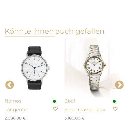
Könnte Ihnen auch gefallen
Nomos
Ebel
N
Tangente
Sport Classic Lady
T
n
2.080,00
€
3.100,00
€
U