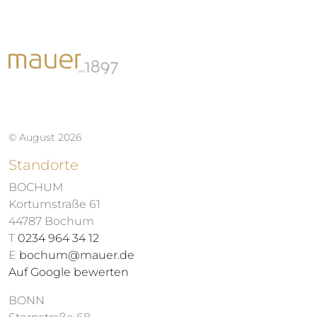
3.
© August 2026
Standorte
BOCHUM
Kortumstraße 61
44787 Bochum
T
0234 964 34 12
E
bochum@mauer.de
Auf Google bewerten
BONN