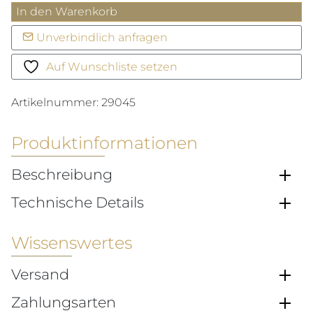
Minimatik
In den Warenkorb
39
Unverbindlich anfragen
Datum
blau
Auf Wunschliste setzen
Menge
Artikelnummer:
29045
Produktinformationen
Beschreibung
Technische Details
Wissenswertes
Versand
Zahlungsarten