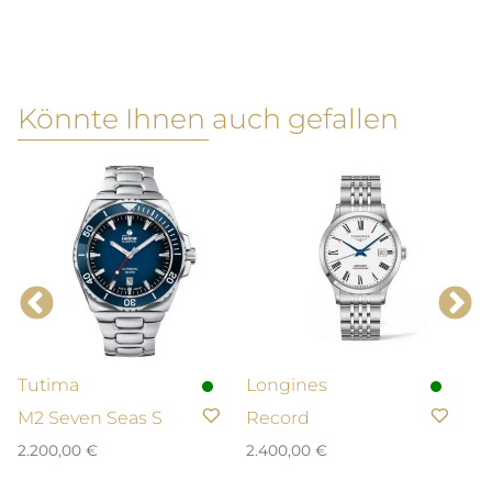
Könnte Ihnen auch gefallen
Tutima
Longines
L
M2 Seven Seas S
Record
C
2.200,00
€
2.400,00
€
1.