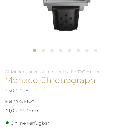
Offizieller Konzessionär der Marke TAG Heuer
Monaco Chronograph
9.300,00
€
inkl. 19 % MwSt.
39,0 x 39,0mm
Online verfügbar