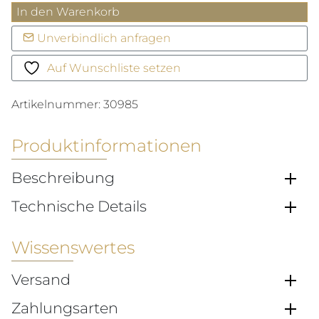
Monaco
In den Warenkorb
Chronograph
Unverbindlich anfragen
Menge
Auf Wunschliste setzen
Artikelnummer:
30985
Produktinformationen
Beschreibung
Technische Details
Wissenswertes
Versand
Zahlungsarten