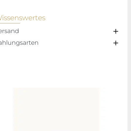
issenswertes
ersand
ahlungsarten