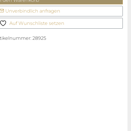
n den Warenkorb
ay
Unverbindlich anfragen
ing
enge
Auf Wunschliste setzen
rtikelnummer:
28925