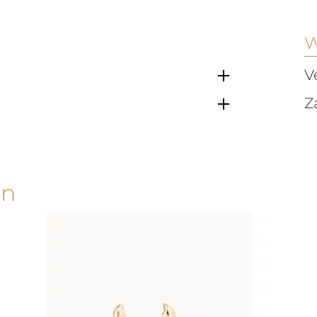
W
V
Z
en