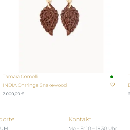
Tamara Comolli
INDIA Ohrringe Snakewood
2.000,00
€
6
dorte
Kontakt
HUM
Mo – Fr 10 – 18:30 Uhr