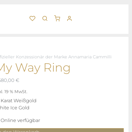
fizieller Konzessionär der Marke Annamaria Cammilli
My Way Ring
580,00
€
kl. 19 % MwSt.
 Karat Weißgold
ite Ice Gold
Online verfügbar
y