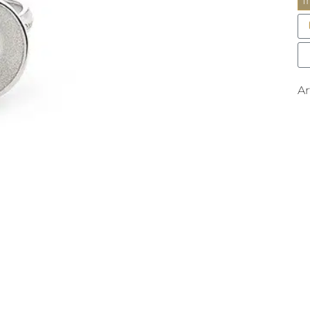
I
W
R
M
A