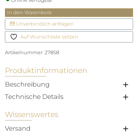
Online verfügbar
myMIKADO
In den Warenkorb
Armband
Unverbindlich anfragen
Menge
Auf Wunschliste setzen
Artikelnummer:
27858
Produktinformationen
Beschreibung
Technische Details
Wissenswertes
Versand