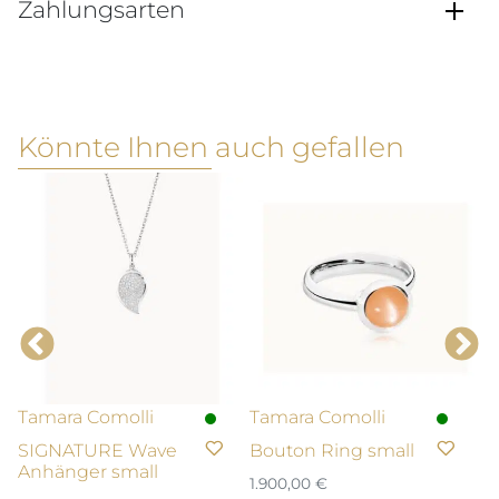
Zahlungsarten
Könnte Ihnen auch gefallen
Tamara Comolli
Tamara Comolli
T
SIGNATURE Wave
Bouton Ring small
M
Anhänger small
A
1.900,00
€