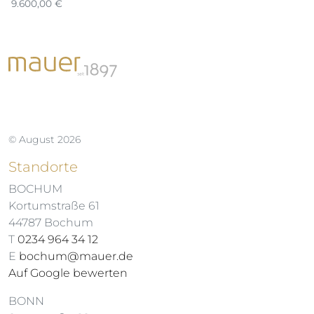
9.600,00
€
2.
© August 2026
Standorte
BOCHUM
Kortumstraße 61
44787 Bochum
T
0234 964 34 12
E
bochum@mauer.de
Auf Google bewerten
BONN