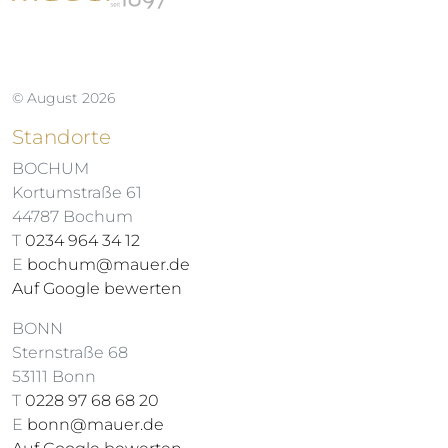
© August 2026
Standorte
BOCHUM
Kortumstraße 61
44787 Bochum
T
0234 964 34 12
E
bochum@mauer.de
Auf Google bewerten
BONN
Sternstraße 68
53111 Bonn
T
0228 97 68 68 20
E
bonn@mauer.de