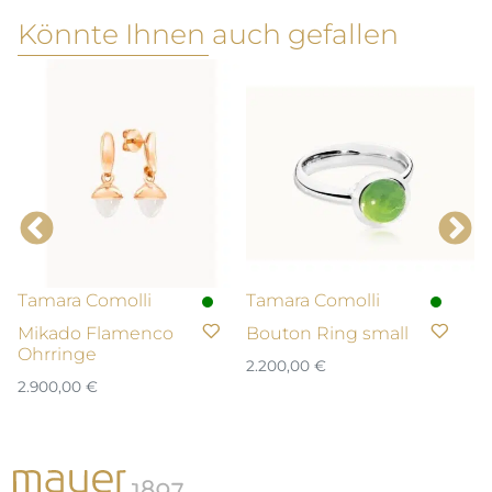
Könnte Ihnen auch gefallen
Tamara Comolli
Tamara Comolli
T
Mikado Flamenco
Bouton Ring small
Bo
Ohrringe
R
2.200,00
€
2.900,00
€
2.