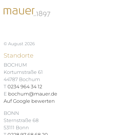
© August 2026
Standorte
BOCHUM
Kortumstraße 61
44787 Bochum
T
0234 964 34 12
E
bochum@mauer.de
Auf Google bewerten
BONN
Sternstraße 68
53111 Bonn
T
0228 97 68 68 20