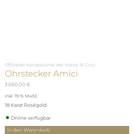
Offizieller Konzessionär der Marke Al Coro
Ohrstecker Amici
3.060,00
€
inkl. 19 % MwSt.
18 Karat Roségold
Online verfügbar
Ohrstecker
In den Warenkorb