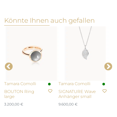
Könnte Ihnen auch gefallen
Tamara Comolli
Tamara Comolli
T
BOUTON Ring
SIGNATURE Wave
I
large
Anhänger small
S
3.200,00
€
9.600,00
€
2.