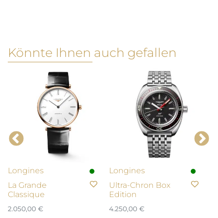
Könnte Ihnen auch gefallen
Longines
Longines
T
La Grande
Ultra-Chron Box
P
Classique
Edition
5.
2.050,00
€
4.250,00
€