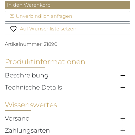
Orion
In den Warenkorb
33
Unverbindlich anfragen
Gold
Menge
Auf Wunschliste setzen
Artikelnummer:
21890
Produktinformationen
Beschreibung
Technische Details
Wissenswertes
Versand
Zahlungsarten