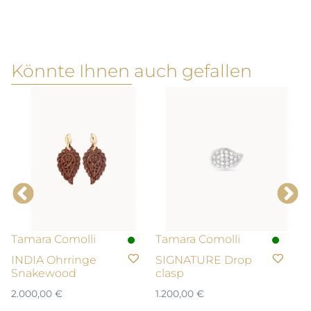
Könnte Ihnen auch gefallen
Tamara Comolli
Tamara Comolli
T
INDIA Ohrringe
SIGNATURE Drop
A
Snakewood
clasp
A
2.000,00
€
1.200,00
€
39