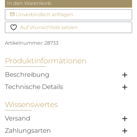
Pendant
In den Warenkorb
Mini
Unverbindlich anfragen
MIKADO
Menge
Auf Wunschliste setzen
Artikelnummer:
28733
Produktinformationen
Beschreibung
Technische Details
Wissenswertes
Versand
Zahlungsarten