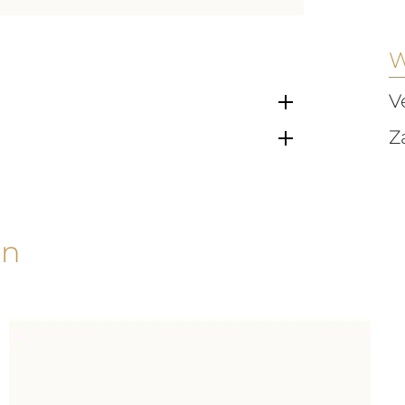
W
V
Z
en