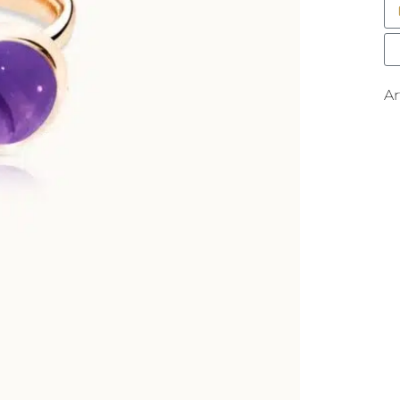
sm
M
A