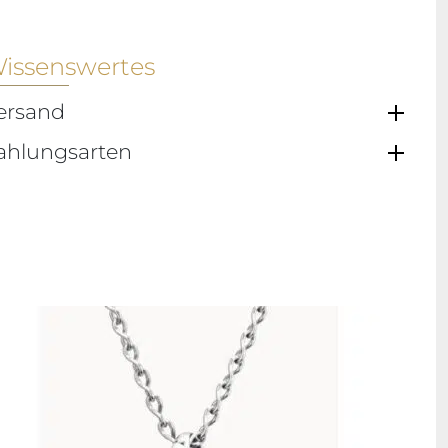
issenswertes
ersand
ahlungsarten