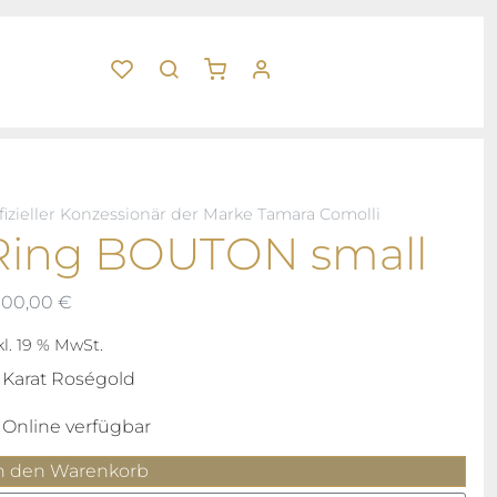
fizieller Konzessionär der Marke Tamara Comolli
Ring BOUTON small
900,00
€
kl. 19 % MwSt.
 Karat Roségold
Online verfügbar
ing
n den Warenkorb
OUTON