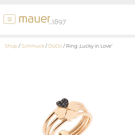
Shop
/
Schmuck
/
DoDo
/ Ring ‚Lucky in Love‘