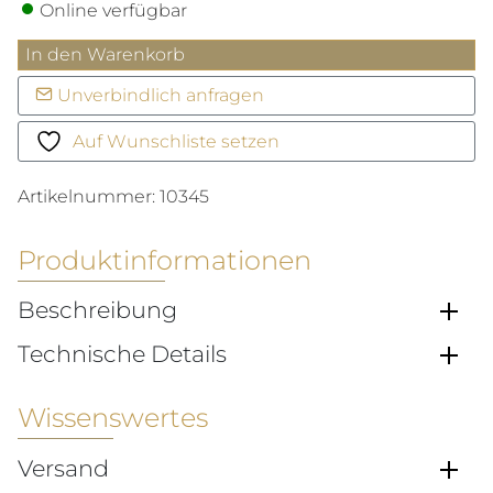
Online verfügbar
Ring
In den Warenkorb
'Lucky
Unverbindlich anfragen
in
Love'
Auf Wunschliste setzen
Menge
Artikelnummer:
10345
Produktinformationen
Beschreibung
Technische Details
Wissenswertes
Versand