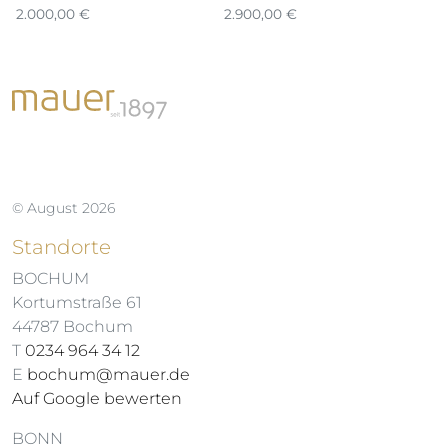
2.000,00
€
2.900,00
€
1.
© August 2026
Standorte
BOCHUM
Kortumstraße 61
44787 Bochum
T
0234 964 34 12
E
bochum@mauer.de
Auf Google bewerten
BONN