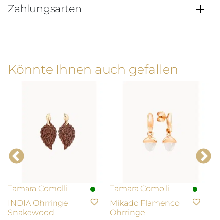
Zahlungsarten
Könnte Ihnen auch gefallen
Tamara Comolli
Tamara Comolli
T
INDIA Ohrringe
Mikado Flamenco
M
Snakewood
Ohrringe
A