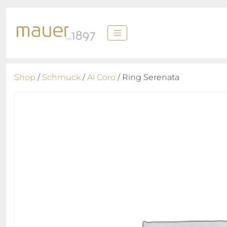
Shop
/
Schmuck
/
Al Coro
/ Ring Serenata