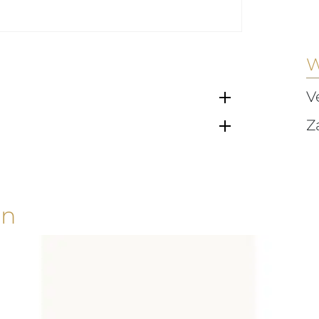
W
V
Z
en