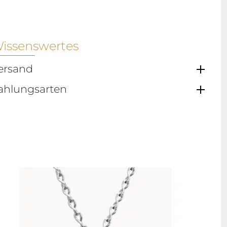
issenswertes
ersand
ahlungsarten