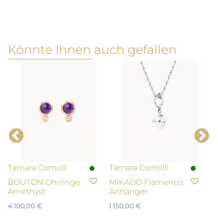
Könnte Ihnen auch gefallen
Tamara Comolli
Tamara Comolli
T
BOUTON Ohrringe
MIKADO Flamenco
B
Amethyst
Anhänger
1.
4.100,00
€
1.150,00
€