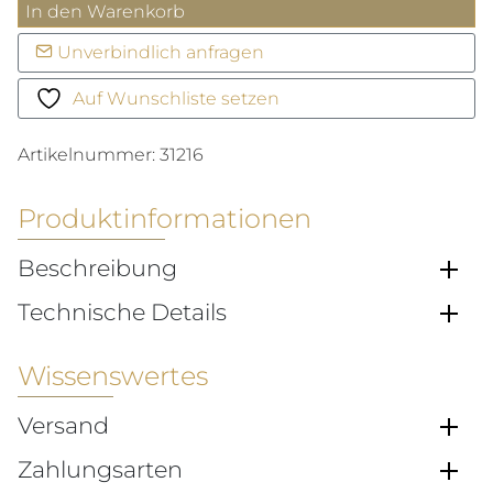
Ring
In den Warenkorb
Serenata
Unverbindlich anfragen
Menge
Auf Wunschliste setzen
Artikelnummer:
31216
Produktinformationen
Beschreibung
Technische Details
Wissenswertes
Versand
Zahlungsarten