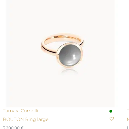
Tamara Comolli
BOUTON Ring large
3.200,00
€
1