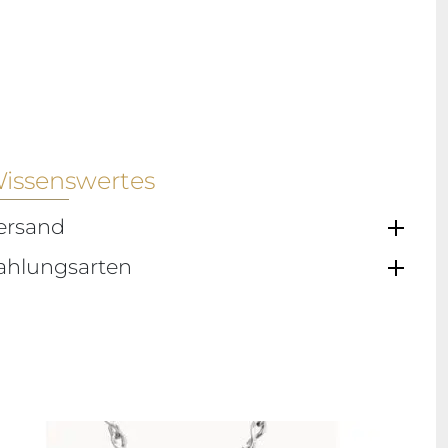
issenswertes
ersand
ahlungsarten