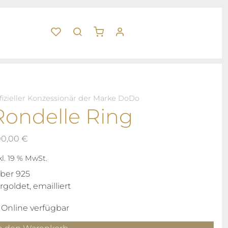
fizieller Konzessionär der Marke DoDo
Rondelle Ring
00,00
€
kl. 19 % MwSt.
lber 925
rgoldet, emailliert
Online verfügbar
ndelle