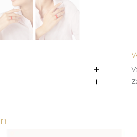
W
V
Z
en