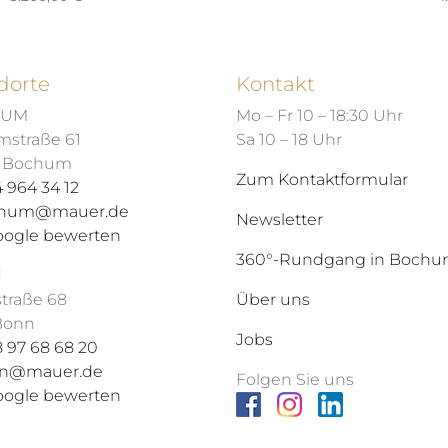
dorte
Kontakt
HUM
Mo – Fr 10 – 18:30 Uhr
mstraße 61
Sa 10 – 18 Uhr
7 Bochum
Zum Kontaktformular
 964 34 12
hum@mauer.de
Newsletter
oogle bewerten
360°-Rundgang in Boch
N
straße 68
Über uns
 Bonn
Jobs
 97 68 68 20
n@mauer.de
Folgen Sie uns
oogle bewerten