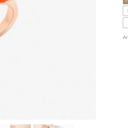
I
R
M
A