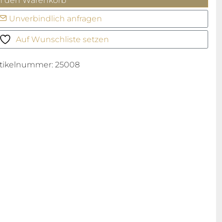
n den Warenkorb
ing
Unverbindlich anfragen
enge
Auf Wunschliste setzen
rtikelnummer:
25008