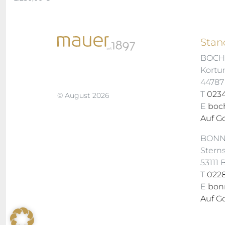
Stan
BOC
Kortu
4478
T
0234
© August 2026
E
boc
Auf G
BON
Stern
53111
T
0228
E
bon
Auf G