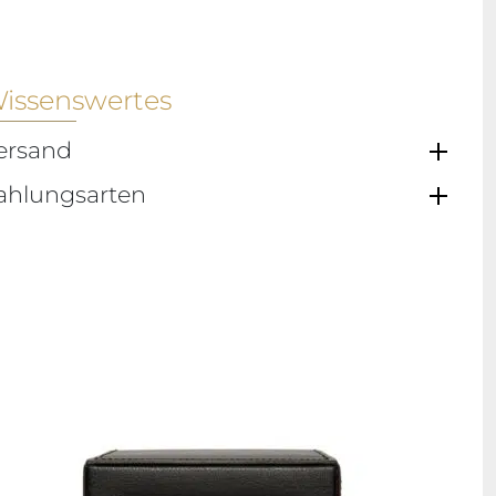
issenswertes
ersand
ahlungsarten