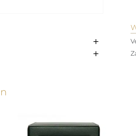
W
V
Z
en