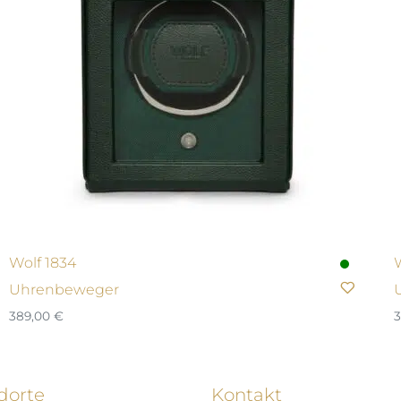
Wolf 1834
Uhrenbeweger
389,00
€
dorte
Kontakt