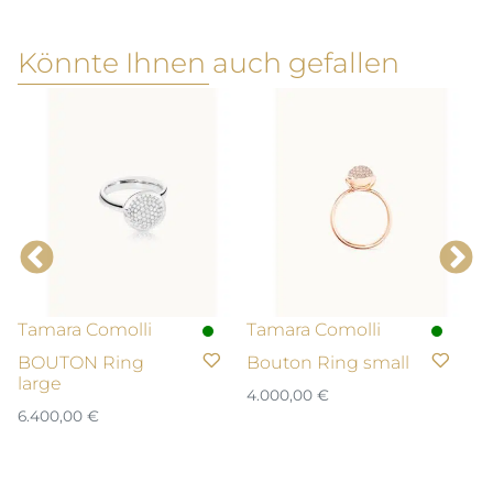
Könnte Ihnen auch gefallen
Tamara Comolli
Tamara Comolli
T
BOUTON Ring
Bouton Ring small
M
large
O
4.000,00
€
6.400,00
€
2.