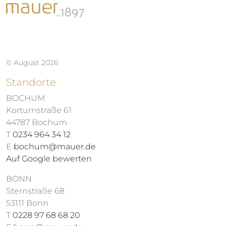
© August 2026
Standorte
BOCHUM
Kortumstraße 61
44787 Bochum
T
0234 964 34 12
E
bochum@mauer.de
Auf Google bewerten
BONN
Sternstraße 68
53111 Bonn
T
0228 97 68 68 20