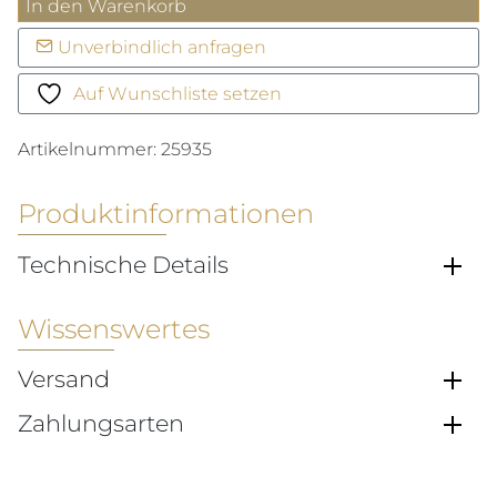
Schließe
In den Warenkorb
mit
Unverbindlich anfragen
Brillantpavé
Menge
Auf Wunschliste setzen
Artikelnummer:
25935
Produktinformationen
Technische Details
Wissenswertes
Versand
Zahlungsarten