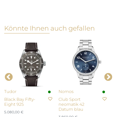
Könnte Ihnen auch gefallen
Tudor
Nomos
L
Black Bay Fifty-
Club Sport
U
Eight 925
neomatik 42
E
Datum blau
5.080,00
€
4.