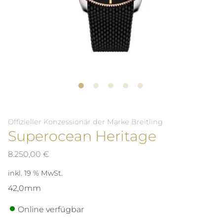
Offizieller Konzessionär der Marke Breitling
Superocean Heritage
8.250,00
€
inkl. 19 % MwSt.
42,0mm
Online verfügbar