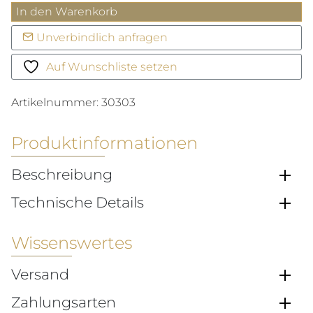
Superocean
In den Warenkorb
Heritage
Unverbindlich anfragen
Menge
Auf Wunschliste setzen
Artikelnummer:
30303
Produktinformationen
Beschreibung
Technische Details
Wissenswertes
Versand
Zahlungsarten