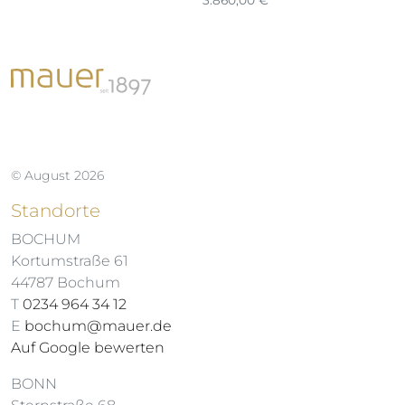
3.860,00
€
© August 2026
Standorte
BOCHUM
Kortumstraße 61
44787 Bochum
T
0234 964 34 12
E
bochum@mauer.de
Auf Google bewerten
BONN