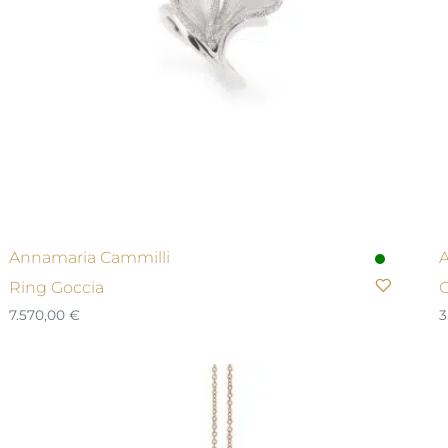
Annamaria Cammilli
A
Ring Goccia
C
7.570,00
€
3