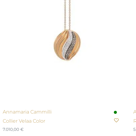
Annamaria Cammilli
A
Collier Velaa Color
R
7.010,00
€
5