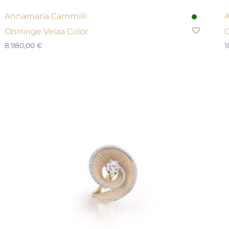
Annamaria Cammilli
A
Ohrringe Velaa Color
O
8.980,00
€
1