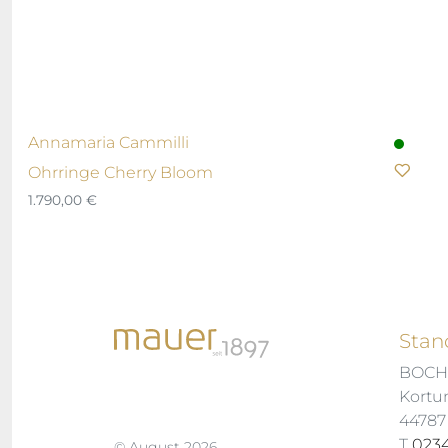
Annamaria Cammilli
Ohrringe Cherry Bloom
1.790,00
€
Stan
BOC
Kortu
4478
T
0234
© August 2026