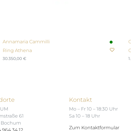
Annamaria Cammilli
C
Ring Athena
O
30.350,00
€
1
dorte
Kontakt
HUM
Mo – Fr 10 – 18:30 Uhr
mstraße 61
Sa 10 – 18 Uhr
7 Bochum
Zum Kontaktformular
 964 34 12