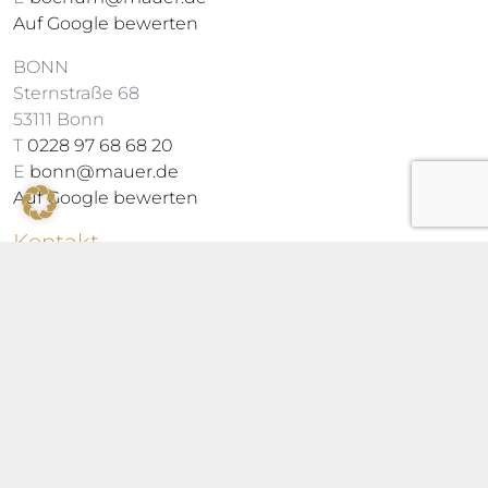
Auf Google bewerten
BONN
Sternstraße 68
53111 Bonn
T
0228 97 68 68 20
E
bonn@mauer.de
Auf Google bewerten
Kontakt
Mo – Fr 10 – 18:30 Uhr
Sa 10 – 18 Uhr
Zum Kontaktformular
Newsletter
360°-Rundgang in Bochum
Über uns