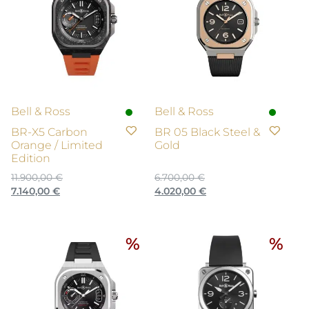
Bell & Ross
Bell & Ross
BR-X5 Carbon
BR 05 Black Steel &
Orange / Limited
Gold
Edition
11.900,00
€
6.700,00
€
Ursprünglicher
Aktueller
Ursprünglicher
Aktueller
7.140,00
€
4.020,00
€
Preis
Preis
Preis
Preis
war:
ist:
war:
ist:
11.900,00 €
7.140,00 €.
6.700,00 €
4.020,00 €.
%
%