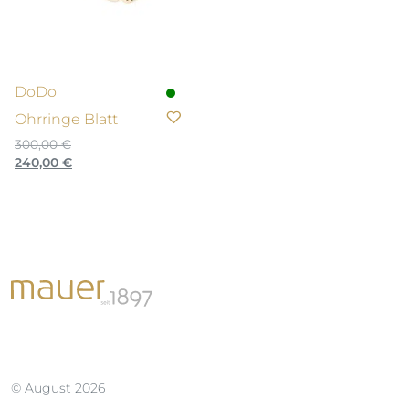
DoDo
Ohrringe Blatt
300,00
€
Ursprünglicher
Aktueller
240,00
€
Preis
Preis
war:
ist:
300,00 €
240,00 €.
© August 2026