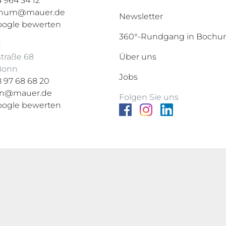
 964 34 12
hum@mauer.de
Newsletter
oogle bewerten
360°-Rundgang in Boch
N
straße 68
Über uns
 Bonn
Jobs
 97 68 68 20
n@mauer.de
Folgen Sie uns
oogle bewerten