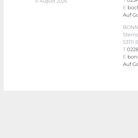
T
0234
© August 2026
E
boc
Auf G
BON
Stern
53111
T
0228
E
bon
Auf G