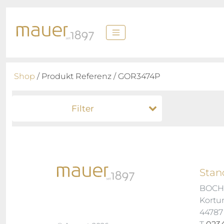
Shop
/ Produkt Referenz / GOR3474P
Filter
Stan
BOC
Kortu
4478