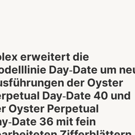
lex erweitert die
delllinie Day‑Date um ne
sführungen der Oyster
rpetual Day‑Date 40 und
r Oyster Perpetual
y‑Date 36 mit fein
arbeiteten Zifferblättern