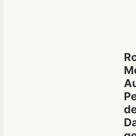
Ro
Mo
Au
Pe
de
Da
ge