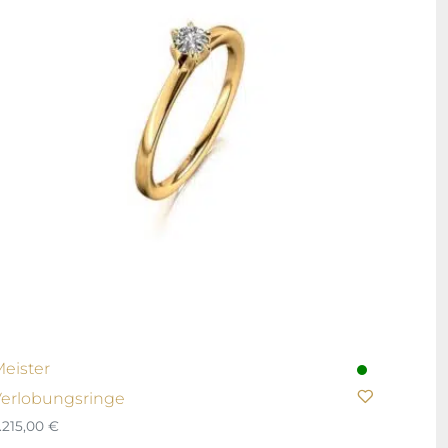
eister
erlobungsringe
.215,00
€