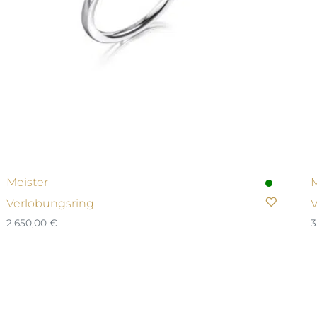
Meister
M
Verlobungsring
V
2.650,00
€
3