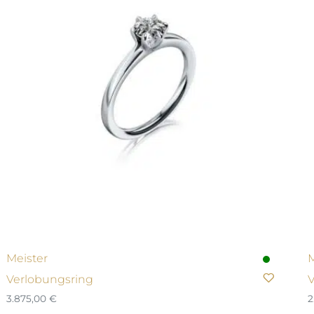
Meister
M
Verlobungsring
V
3.875,00
€
2