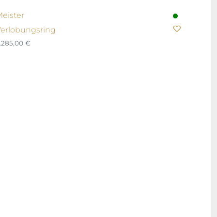
eister
erlobungsring
.285,00
€