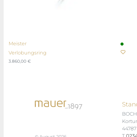
Meister
Verlobungsring
3.860,00
€
Stan
BOC
Kortu
4478
T
0234
© August 2026