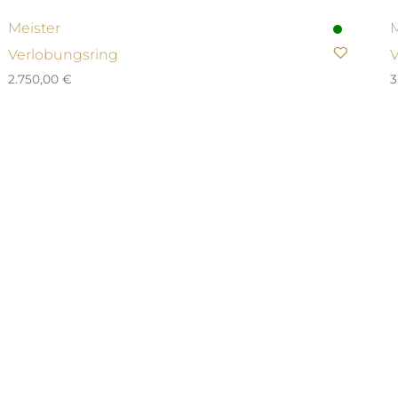
Meister
M
Verlobungsring
V
2.750,00
€
3