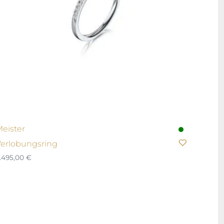
eister
erlobungsring
.495,00
€