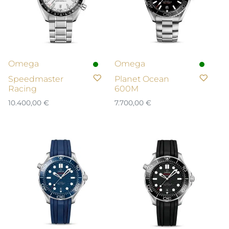
Omega
Omega
Speedmaster
Planet Ocean
Racing
600M
10.400,00
€
7.700,00
€