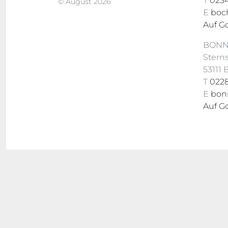
T
0234
© August 2026
E
boc
Auf G
BON
Stern
53111
T
0228
E
bon
Auf G