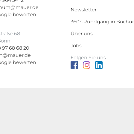
 964 34 12
hum@mauer.de
Newsletter
oogle bewerten
360°-Rundgang in Boch
N
straße 68
Über uns
 Bonn
Jobs
 97 68 68 20
n@mauer.de
Folgen Sie uns
oogle bewerten