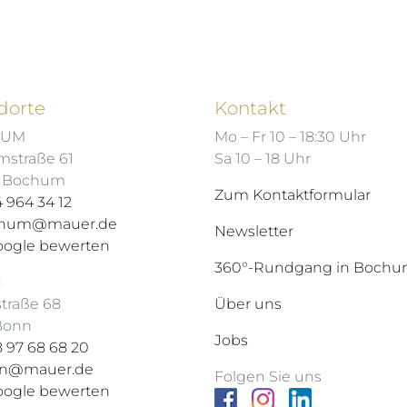
dorte
Kontakt
HUM
Mo – Fr 10 – 18:30 Uhr
mstraße 61
Sa 10 – 18 Uhr
7 Bochum
Zum Kontaktformular
 964 34 12
hum@mauer.de
Newsletter
oogle bewerten
360°-Rundgang in Boch
N
straße 68
Über uns
 Bonn
Jobs
 97 68 68 20
n@mauer.de
Folgen Sie uns
oogle bewerten