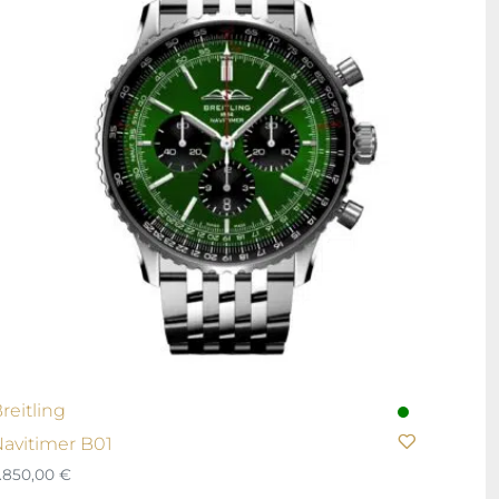
reitling
avitimer B01
.850,00
€