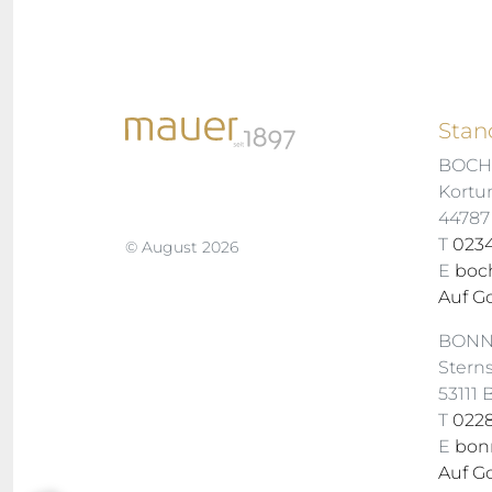
Stan
BOC
Kortu
4478
T
0234
© August 2026
E
boc
Auf G
BON
Stern
53111
T
0228
E
bon
Auf G