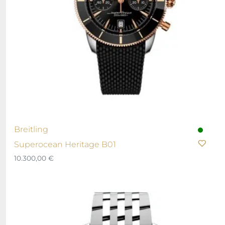
Breitling
Superocean Heritage B01
10.300,00
€