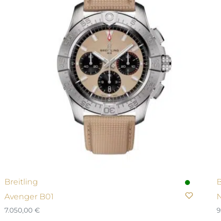
Breitling
B
Avenger B01
N
7.050,00
€
9