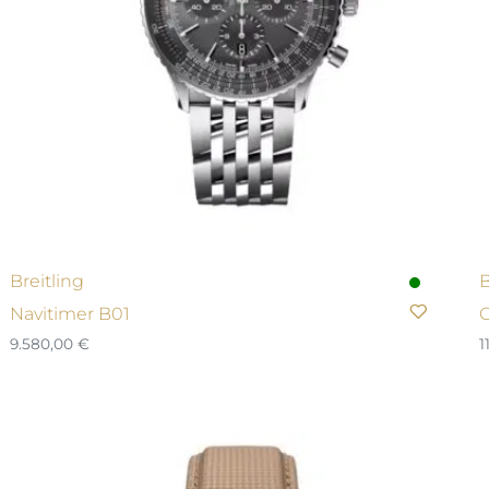
Breitling
B
Navitimer B01
C
9.580,00
€
1