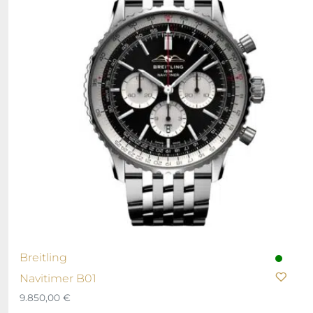
Breitling
Navitimer B01
9.850,00
€