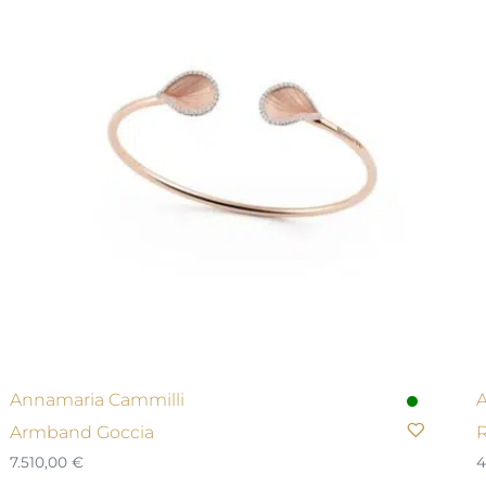
Annamaria Cammilli
A
Armband Goccia
R
7.510,00
€
4