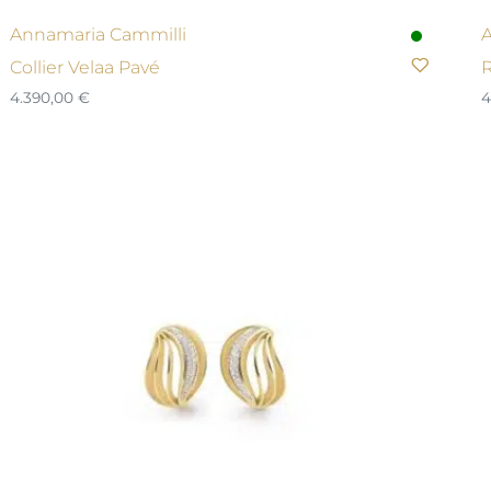
Annamaria Cammilli
A
Collier Velaa Pavé
R
4.390,00
€
4