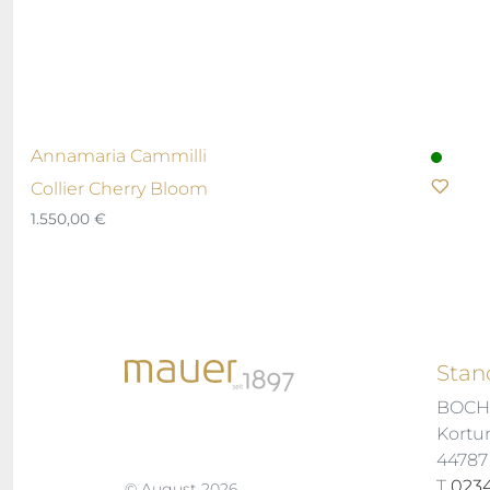
Annamaria Cammilli
Collier Cherry Bloom
1.550,00
€
Stan
BOC
Kortu
4478
T
0234
© August 2026