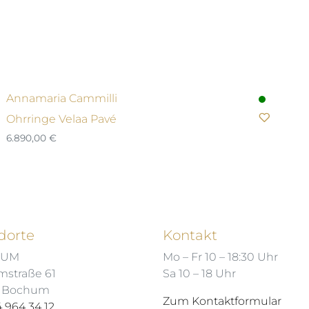
Annamaria Cammilli
Ohrringe Velaa Pavé
6.890,00
€
dorte
Kontakt
HUM
Mo – Fr 10 – 18:30 Uhr
mstraße 61
Sa 10 – 18 Uhr
7 Bochum
Zum Kontaktformular
 964 34 12