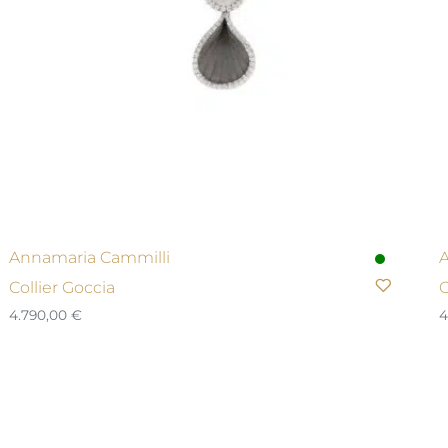
Annamaria Cammilli
A
Collier Goccia
O
4.790,00
€
4