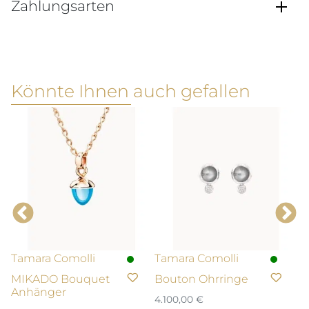
Zahlungsarten
Könnte Ihnen auch gefallen
Tamara Comolli
Tamara Comolli
T
MIKADO Bouquet
Bouton Ohrringe
B
Anhänger
4.100,00
€
1.