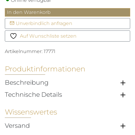
Online verfügbar
Bouton
In den Warenkorb
2
Unverbindlich anfragen
Ohrringe
Menge
Auf Wunschliste setzen
Artikelnummer:
17771
Produktinformationen
Beschreibung
Technische Details
Wissenswertes
Versand