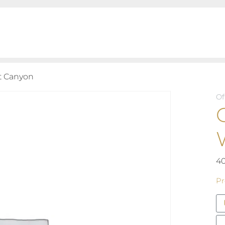
t Canyon
Of
4
Pr