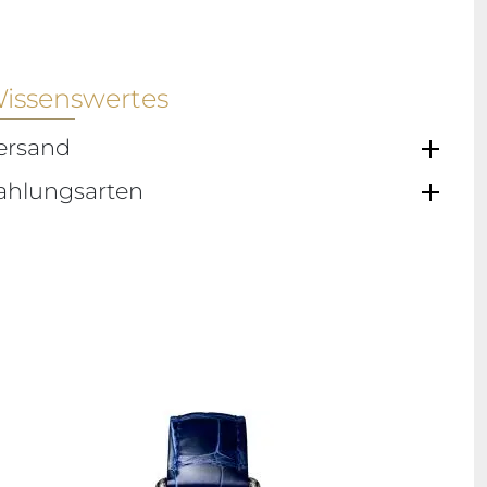
issenswertes
ersand
ahlungsarten