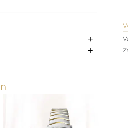
W
V
Z
en