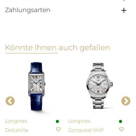
Zahlungsarten
Könnte Ihnen auch gefallen
Longines
Longines
N
DolceVita
Conquest VHP
L
E