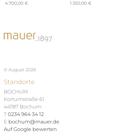
4.700,00
€
1.350,00
€
2.
© August 2026
Standorte
BOCHUM
Kortumstraße 61
44787 Bochum
T
0234 964 34 12
E
bochum@mauer.de
Auf Google bewerten