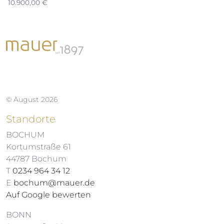
10.900,00
€
2.
© August 2026
Standorte
BOCHUM
Kortumstraße 61
44787 Bochum
T
0234 964 34 12
E
bochum@mauer.de
Auf Google bewerten
BONN