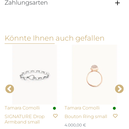
Zahlungsarten
Könnte Ihnen auch gefallen
Tamara Comolli
Tamara Comolli
T
SIGNATURE Drop
Bouton Ring small
M
Armband small
A
4.000,00
€