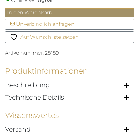
Online verfügbar
GYPSY
In den Warenkorb
Ring
Unverbindlich anfragen
Band
Classic
Auf Wunschliste setzen
Menge
Artikelnummer:
28189
Produktinformationen
Beschreibung
Technische Details
Wissenswertes
Versand